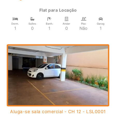
Flat
para
Locação
Dorm.
Suítes
Banh.
Andar
Pisc
Garag
1
0
1
0
Não
1
Aluga-se sala comercial - CH 12 - LSL0001