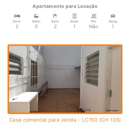
Apartamento
para
Locação
Dorm.
Suítes
Banh.
Andar
Pisc
Garag
2
0
2
1
Não
1
Casa comercial para venda - LC150 (CH 135)