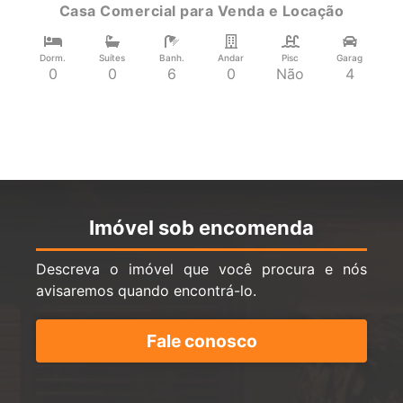
Casa Comercial
para
Venda e Locação
Dorm.
Suítes
Banh.
Andar
Pisc
Garag
0
0
6
0
Não
4
Imóvel sob encomenda
Descreva o imóvel que você procura e nós
avisaremos quando encontrá-lo.
Fale conosco