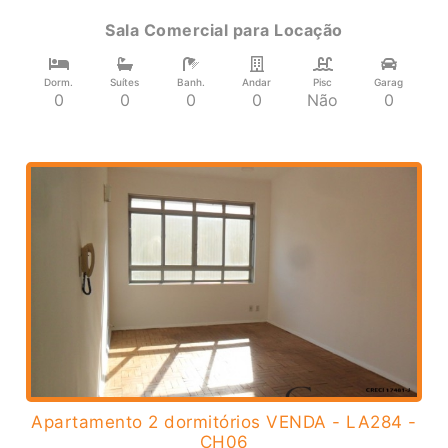
Sala Comercial
para
Locação
Dorm.
Suítes
Banh.
Andar
Pisc
Garag
0
0
0
0
Não
0
Apartamento 2 dormitórios VENDA - LA284 -
CH06