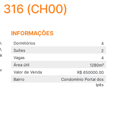
 316 (CH00)
INFORMAÇÕES
s,
Dormitórios
4
o,
Suítes
2
te
Vagas
4
Área útil
1280
m²
r
Valor de Venda
R$
650000.00
Bairro
Condomínio Portal dos
Ipês