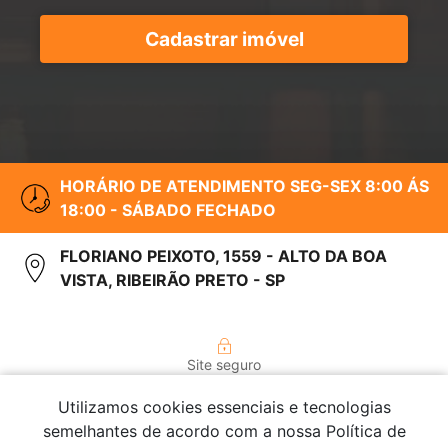
Cadastrar imóvel
HORÁRIO DE ATENDIMENTO SEG-SEX 8:00 ÁS
18:00 - SÁBADO FECHADO
FLORIANO PEIXOTO, 1559 - ALTO DA BOA
VISTA, RIBEIRÃO PRETO - SP
Site seguro
Utilizamos cookies essenciais e tecnologias
semelhantes de acordo com a nossa Política de
© 2026 - Garcia Lima Imóveis - Todos os direitos