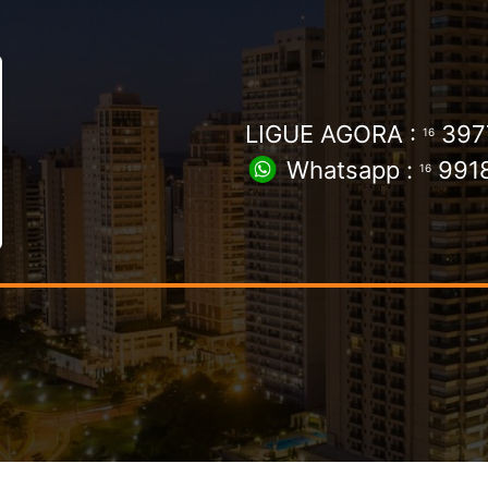
LIGUE AGORA :
397
16
Whatsapp :
9918
16