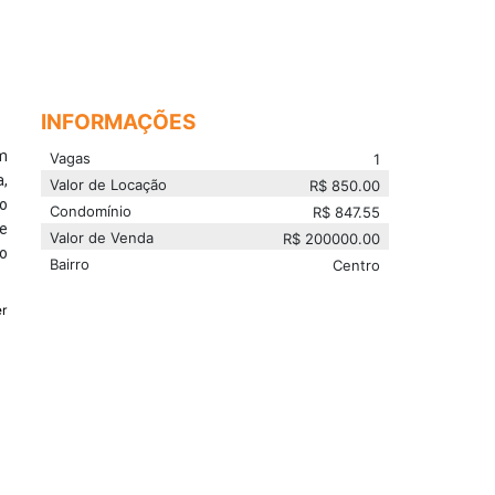
INFORMAÇÕES
m
Vagas
1
a,
Valor de Locação
R$
850.00
io
Condomínio
R$
847.55
e
Valor de Venda
R$
200000.00
o
Bairro
Centro
r