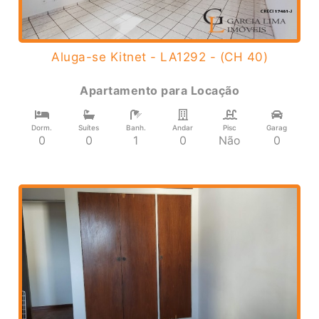
Aluga-se Kitnet - LA1292 - (CH 40)
Apartamento
para
Locação
Dorm.
Suítes
Banh.
Andar
Pisc
Garag
0
0
1
0
Não
0