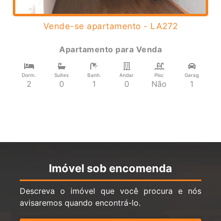
Vende-se apartamento - LA272
Apartamento
para
Venda
Dorm.
Suítes
Banh.
Andar
Pisc
Garag
2
0
1
0
Não
1
Imóvel sob encomenda
Descreva o imóvel que você procura e nós
avisaremos quando encontrá-lo.