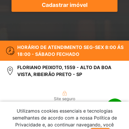
Cadastrar imóvel
HORÁRIO DE ATENDIMENTO SEG-SEX 8:00 ÁS
18:00 - SÁBADO FECHADO
FLORIANO PEIXOTO, 1559 - ALTO DA BOA
VISTA, RIBEIRÃO PRETO - SP
Site seguro
Utilizamos cookies essenciais e tecnologias
semelhantes de acordo com a nossa Política de
© 2026 - Garcia Lima Imóveis - Todos os direitos
Privacidade e, ao continuar navegando, você
reservados