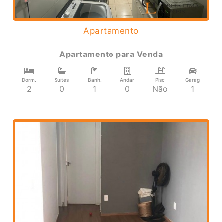
Apartamento
Apartamento
para
Venda
Dorm.
Suítes
Banh.
Andar
Pisc
Garag
2
0
1
0
Não
1