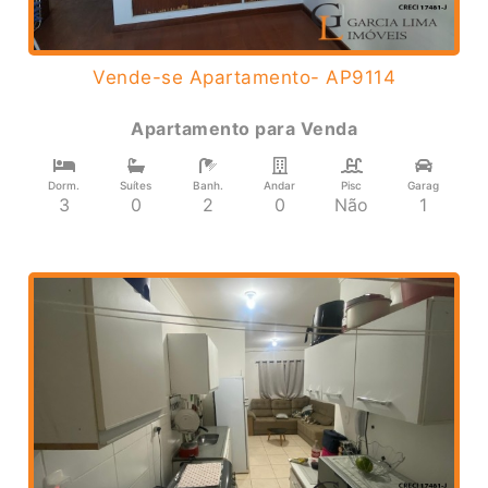
Vende-se Apartamento- AP9114
Apartamento
para
Venda
Dorm.
Suítes
Banh.
Andar
Pisc
Garag
3
0
2
0
Não
1